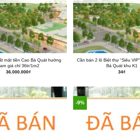
t mặt tiền Cao Bá Quát hướng
Cần bán 2 lô Biệt thự “Siêu VIP
am giá chỉ 36tr/1m2
Bá Quát khu K1
36.000.000
₫
34
₫
-9%