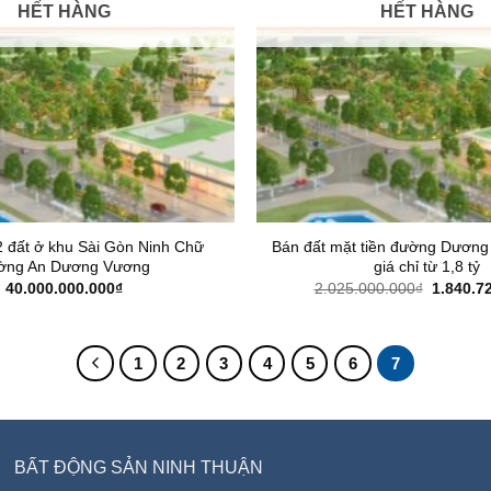
HẾT HÀNG
HẾT HÀNG
 đất ở khu Sài Gòn Ninh Chữ
Bán đất mặt tiền đường Dươ
ờng An Dương Vương
giá chỉ từ 1,8 tỷ
Giá
40.000.000.000
₫
2.025.000.000
₫
1.840.7
gốc
là:
2.025.00
1
2
3
4
5
6
7
BẤT ĐỘNG SẢN NINH THUẬN