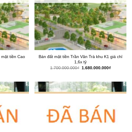
” mặt tiền Cao
Bán đất mặt tiền Trần Văn Trà khu K1 giá chỉ
1,6x tỷ
Giá
Giá
1.700.000.000
₫
1.680.000.000
₫
gốc
hiện
là:
tại
1.700.000.000₫.
là:
1.680.000.