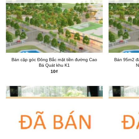
Bán cặp góc Đông Bắc mặt tiền đường Cao
Bán 95m2 đấ
Bá Quát khu K1
N
10
₫