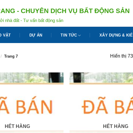
ANG - CHUYÊN DỊCH VỤ BẤT ĐỘNG SẢN
ởi nhà đất - Tư vấn bất động sản
O VẶT
DỰ ÁN
TIN TỨC
XÂY DỰNG & KIẾ
Hiển thị 7
/
Trang 7
HẾT HÀNG
HẾT HÀNG