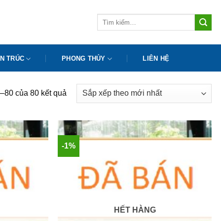
Tìm
kiếm:
N TRÚC
PHONG THỦY
LIÊN HỆ
Đã
3–80 của 80 kết quả
sắp
xếp
theo
mới
-1%
nhất
HẾT HÀNG