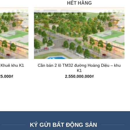
HẾT HÀNG
ng Khuê khu K1
Cần bán 2 lô TM32 đường Hoàng Diệu – khu
K1
Giá
25.000
₫
2.550.000.000
₫
hiện
tại
0.000₫.
là:
1.840.725.000₫.
KÝ GỬI BẤT ĐỘNG SẢN