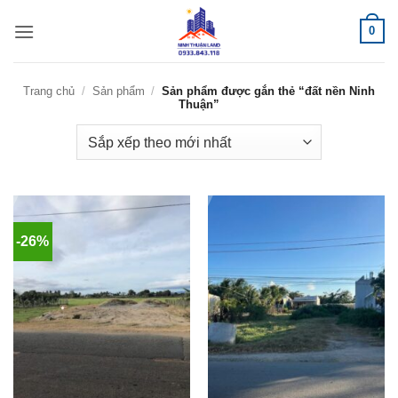
Bỏ
0
qua
nội
dung
Trang chủ
/
Sản phẩm
/
Sản phẩm được gắn thẻ “đất nền Ninh
Thuận”
-26%