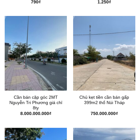
790
₫
1.250
₫
Cần bán cặp góc 2MT
Chủ kẹt tiền cần bán gấp
Nguyễn Tri Phương giá chỉ
399m2 thổ Núi Tháp
8ty
8.000.000.000
₫
750.000.000
₫