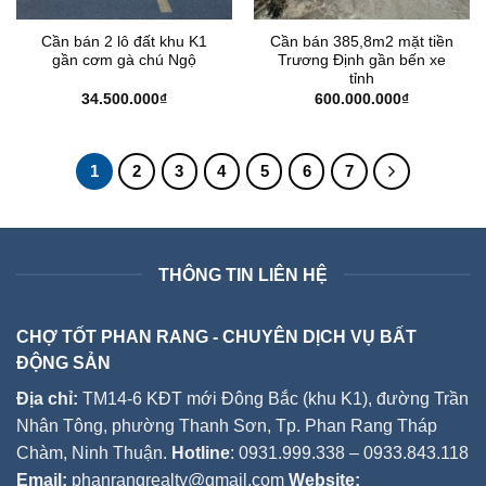
Cần bán 2 lô đất khu K1
Cần bán 385,8m2 mặt tiền
gần cơm gà chú Ngộ
Trương Định gần bến xe
tỉnh
34.500.000
₫
600.000.000
₫
1
2
3
4
5
6
7
THÔNG TIN LIÊN HỆ
CHỢ TỐT PHAN RANG - CHUYÊN DỊCH VỤ BẤT
ĐỘNG SẢN
Địa chỉ:
TM14-6 KĐT mới Đông Bắc (khu K1), đường Trần
Nhân Tông, phường Thanh Sơn, Tp. Phan Rang Tháp
Chàm, Ninh Thuận.
Hotline
: 0931.999.338 – 0933.843.118
Email:
phanrangrealty@gmail.com
Website: