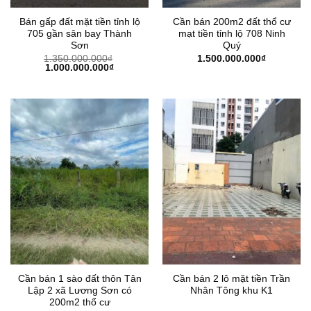
Bán gấp đất mặt tiền tỉnh lộ
Cần bán 200m2 đất thổ cư
705 gần sân bay Thành
mạt tiền tỉnh lộ 708 Ninh
Sơn
Quý
1.350.000.000
₫
1.500.000.000
₫
Giá
Giá
1.000.000.000
₫
gốc
hiện
là:
tại
1.350.000.000₫.
là:
1.000.000.000₫.
Cần bán 1 sào đất thôn Tân
Cần bán 2 lô mặt tiền Trần
Lập 2 xã Lương Sơn có
Nhân Tông khu K1
200m2 thổ cư